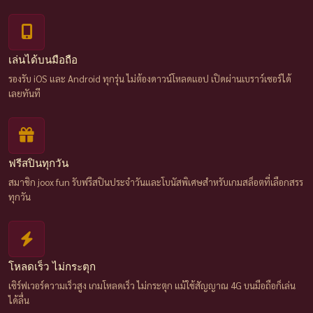
เล่นได้บนมือถือ
รองรับ iOS และ Android ทุกรุ่น ไม่ต้องดาวน์โหลดแอป เปิดผ่านเบราว์เซอร์ได้
เลยทันที
ฟรีสปินทุกวัน
สมาชิก joox fun รับฟรีสปินประจำวันและโบนัสพิเศษสำหรับเกมสล็อตที่เลือกสรร
ทุกวัน
โหลดเร็ว ไม่กระตุก
เซิร์ฟเวอร์ความเร็วสูง เกมโหลดเร็ว ไม่กระตุก แม้ใช้สัญญาณ 4G บนมือถือก็เล่น
ได้ลื่น