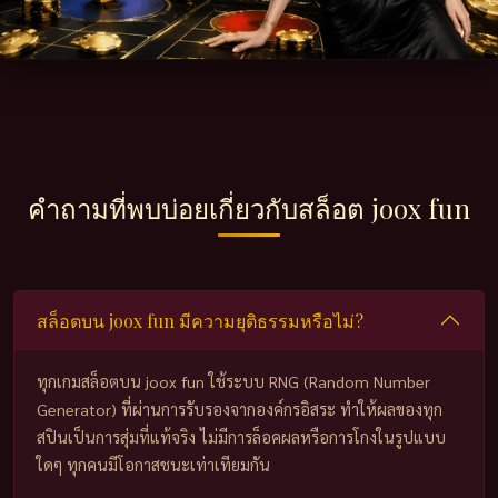
คำถามที่พบบ่อยเกี่ยวกับสล็อต joox fun
สล็อตบน joox fun มีความยุติธรรมหรือไม่?
ทุกเกมสล็อตบน joox fun ใช้ระบบ RNG (Random Number
Generator) ที่ผ่านการรับรองจากองค์กรอิสระ ทำให้ผลของทุก
สปินเป็นการสุ่มที่แท้จริง ไม่มีการล็อคผลหรือการโกงในรูปแบบ
ใดๆ ทุกคนมีโอกาสชนะเท่าเทียมกัน