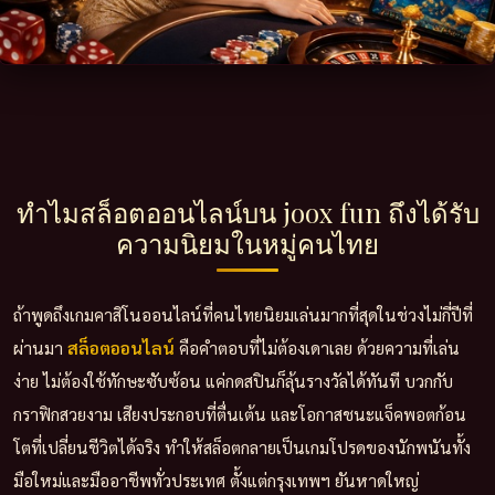
ทำไมสล็อตออนไลน์บน joox fun ถึงได้รับ
ความนิยมในหมู่คนไทย
ถ้าพูดถึงเกมคาสิโนออนไลน์ที่คนไทยนิยมเล่นมากที่สุดในช่วงไม่กี่ปีที่
ผ่านมา
สล็อตออนไลน์
คือคำตอบที่ไม่ต้องเดาเลย ด้วยความที่เล่น
ง่าย ไม่ต้องใช้ทักษะซับซ้อน แค่กดสปินก็ลุ้นรางวัลได้ทันที บวกกับ
กราฟิกสวยงาม เสียงประกอบที่ตื่นเต้น และโอกาสชนะแจ็คพอตก้อน
โตที่เปลี่ยนชีวิตได้จริง ทำให้สล็อตกลายเป็นเกมโปรดของนักพนันทั้ง
มือใหม่และมืออาชีพทั่วประเทศ ตั้งแต่กรุงเทพฯ ยันหาดใหญ่