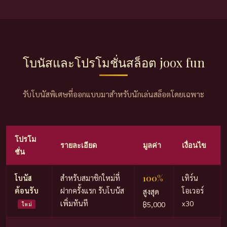
โบนัสและโปรโมชั่นสล็อต joox fun
รับโบนัสพิเศษที่ออกแบบมาสำหรับนักเล่นสล็อตโดยเฉพาะ
โปรโม
รายละเอียด
มูลค่า
เงื่อนไข
ชั่น
100%
โบนัส
สำหรับสมาชิกใหม่ที่
เทิร์น
ต้อนรับ
ฝากครั้งแรก รับโบนัส
โอเวอร์
สูงสุด
เพิ่มทันที
x30
฿5,000
ใหม่