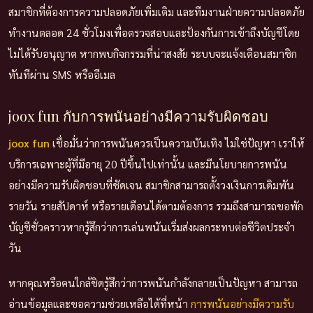
สมาชิกที่ต้องการความปลอดภัยเพิ่มเติม และทีมงานฝ่ายความปลอดภัย
ทำงานตลอด 24 ชั่วโมงเพื่อตรวจสอบและป้องกันการเข้าถึงบัญชีโดย
ไม่ได้รับอนุญาต หากพบกิจกรรมที่น่าสงสัย ระบบจะแจ้งเตือนสมาชิก
ทันทีผ่าน SMS หรืออีเมล
joox fun กับการพนันอย่างมีความรับผิดชอบ
joox fun
เชื่อมั่นว่าการพนันควรเป็นความบันเทิง ไม่ใช่ปัญหา เราให้
บริการเฉพาะผู้ที่มีอายุ 20 ปีขึ้นไปเท่านั้น และมีนโยบายการพนัน
อย่างมีความรับผิดชอบที่ชัดเจน สมาชิกสามารถตั้งวงเงินการเดิมพัน
รายวัน รายสัปดาห์ หรือรายเดือนได้ตามต้องการ รวมถึงสามารถขอพัก
บัญชีชั่วคราวหากรู้สึกว่าการเล่นพนันเริ่มส่งผลกระทบต่อชีวิตประจำ
วัน
หากคุณหรือคนใกล้ชิดรู้สึกว่าการพนันกำลังกลายเป็นปัญหา สามารถ
อ่านข้อมูลและขอความช่วยเหลือได้ที่หน้า
การพนันอย่างมีความรับ