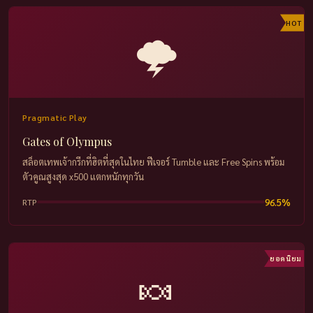
HOT
🌩️
Pragmatic Play
Gates of Olympus
สล็อตเทพเจ้ากรีกที่ฮิตที่สุดในไทย ฟีเจอร์ Tumble และ Free Spins พร้อม
ตัวคูณสูงสุด x500 แตกหนักทุกวัน
96.5%
RTP
ยอดนิยม
🍬